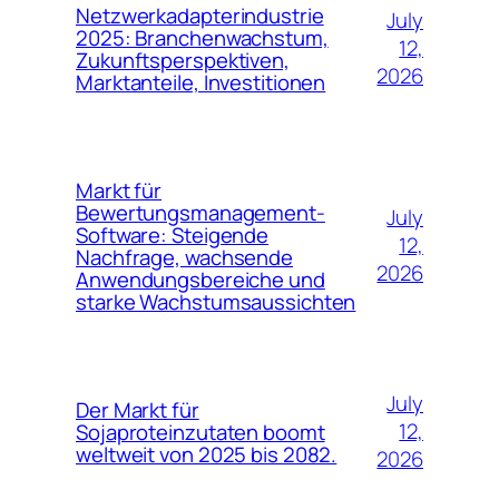
Netzwerkadapterindustrie
July
2025: Branchenwachstum,
12,
Zukunftsperspektiven,
2026
Marktanteile, Investitionen
Markt für
Bewertungsmanagement-
July
Software: Steigende
12,
Nachfrage, wachsende
2026
Anwendungsbereiche und
starke Wachstumsaussichten
July
Der Markt für
12,
Sojaproteinzutaten boomt
weltweit von 2025 bis 2082.
2026