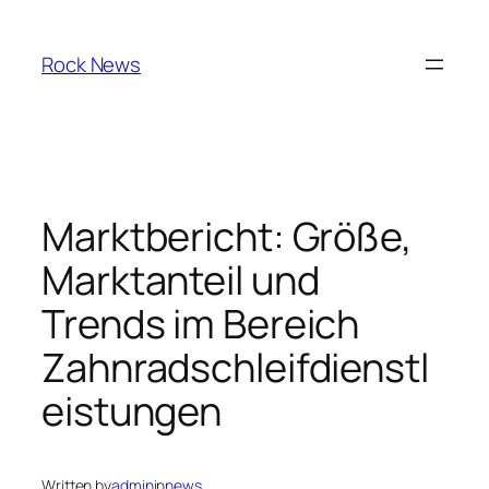
Skip
to
Rock News
content
Marktbericht: Größe,
Marktanteil und
Trends im Bereich
Zahnradschleifdienstl
eistungen
Written by
admin
in
news