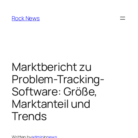
Skip
to
Rock News
content
Marktbericht zu
Problem-Tracking-
Software: Größe,
Marktanteil und
Trends
Written by
admin
in
news