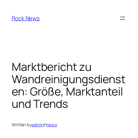
Skip
to
Rock News
content
Marktbericht zu
Wandreinigungsdienst
en: Größe, Marktanteil
und Trends
Written by
admin
in
news