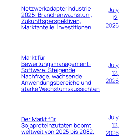
Netzwerkadapterindustrie
July
2025: Branchenwachstum,
12,
Zukunftsperspektiven,
2026
Marktanteile, Investitionen
Markt für
Bewertungsmanagement-
July
Software: Steigende
12,
Nachfrage, wachsende
2026
Anwendungsbereiche und
starke Wachstumsaussichten
July
Der Markt für
12,
Sojaproteinzutaten boomt
weltweit von 2025 bis 2082.
2026