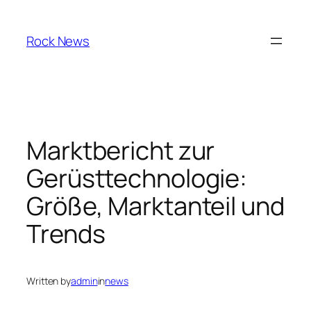
Skip
to
Rock News
content
Marktbericht zur
Gerüsttechnologie:
Größe, Marktanteil und
Trends
Written by
admin
in
news