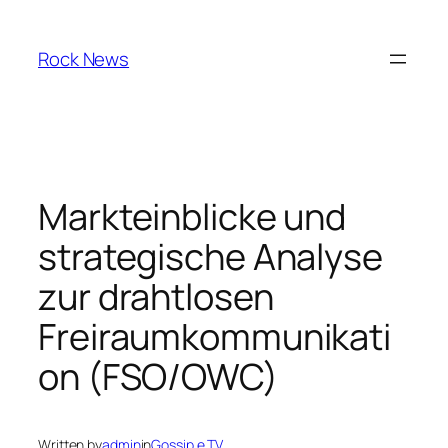
Skip
to
Rock News
content
Markteinblicke und
strategische Analyse
zur drahtlosen
Freiraumkommunikati
on (FSO/OWC)
Written by
admin
in
Gossip e TV