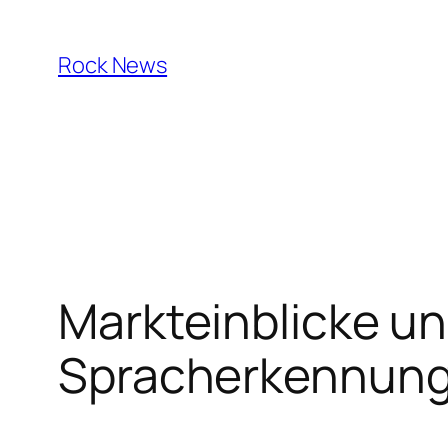
Skip
to
Rock News
content
Markteinblicke un
Spracherkennung