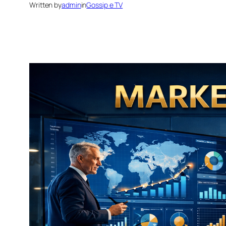
Written by
admin
in
Gossip e TV