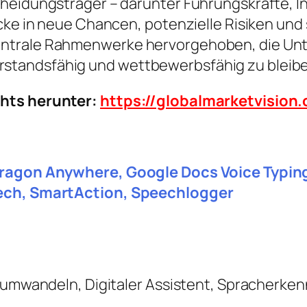
heidungsträger – darunter Führungskräfte, In
icke in neue Chancen, potenzielle Risiken und
ntrale Rahmenwerke hervorgehoben, die Unte
standsfähig und wettbewerbsfähig zu bleibe
chts herunter:
https://globalmarketvisio
 Dragon Anywhere, Google Docs Voice Typin
eech, SmartAction, Speechlogger
t umwandeln, Digitaler Assistent, Spracherke