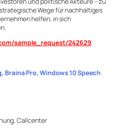
vestoren und politische Akteure – zu
 strategische Wege für nachhaltiges
rnehmen helfen, in sich
n.
n.com/sample_request/242629
g, Braina Pro, Windows 10 Speech
nnung, Callcenter