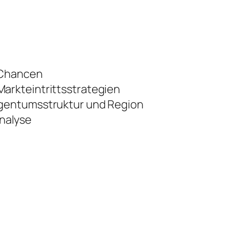
 Chancen
arkteintrittsstrategien
igentumsstruktur und Region
nalyse