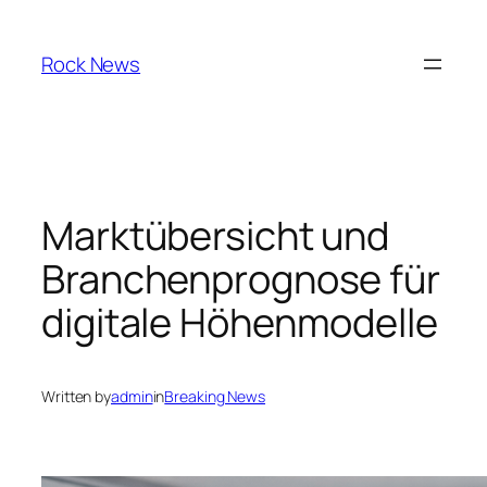
Skip
to
Rock News
content
Marktübersicht und
Branchenprognose für
digitale Höhenmodelle
Written by
admin
in
Breaking News