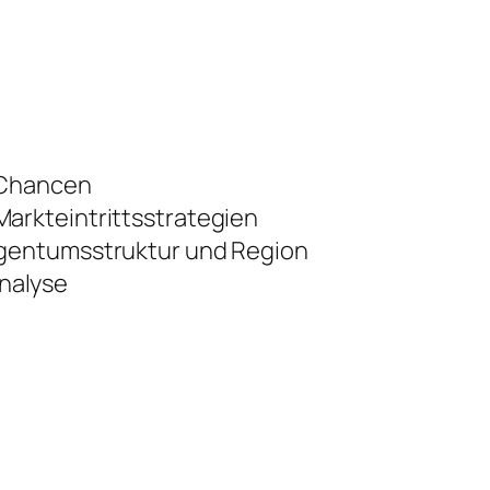
 Chancen
arkteintrittsstrategien
igentumsstruktur und Region
nalyse