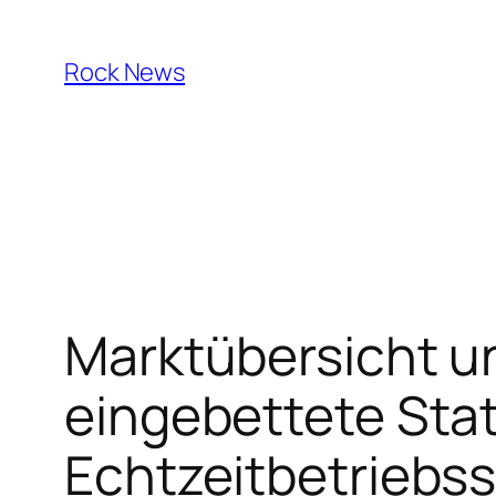
Skip
to
Rock News
content
Marktübersicht u
eingebettete Sta
Echtzeitbetriebs