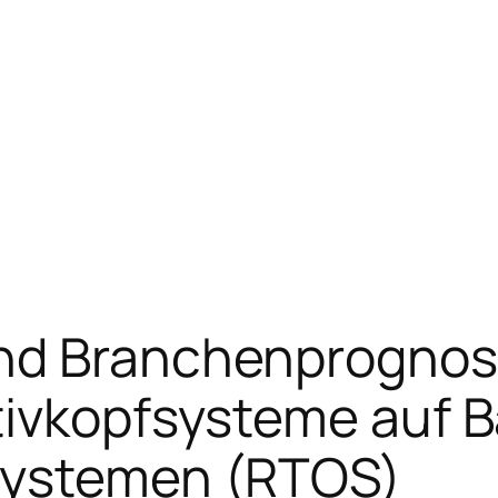
nd Branchenprognos
tivkopfsysteme auf B
systemen (RTOS)