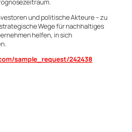
Prognosezeitraum.
vestoren und politische Akteure – zu
 strategische Wege für nachhaltiges
rnehmen helfen, in sich
n.
n.com/sample_request/242438