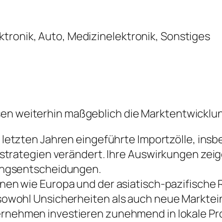
tronik, Auto, Medizinelektronik, Sonstiges
sen weiterhin maßgeblich die Marktentwicklu
 letzten Jahren eingeführte Importzölle, ins
trategien verändert. Ihre Auswirkungen zeige
ungsentscheidungen.
nen wie Europa und der asiatisch-pazifische
owohl Unsicherheiten als auch neue Marktein
rnehmen investieren zunehmend in lokale Prod