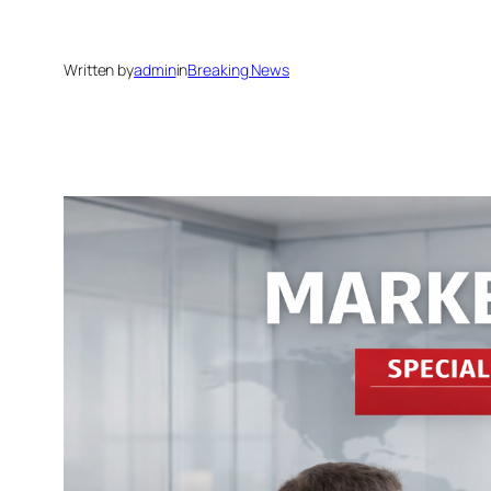
Written by
admin
in
Breaking News