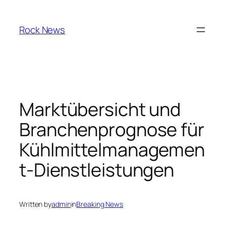
Skip
to
Rock News
content
Marktübersicht und
Branchenprognose für
Kühlmittelmanagemen
t-Dienstleistungen
Written by
admin
in
Breaking News