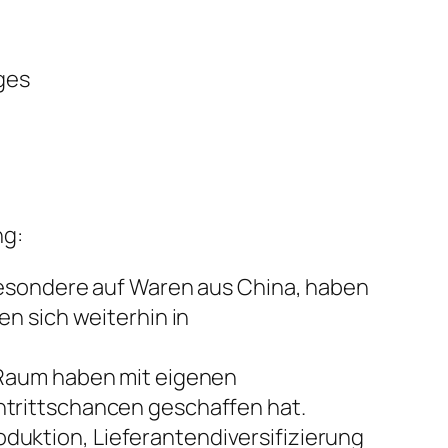
ges
ng:
besondere auf Waren aus China, haben
n sich weiterhin in
 Raum haben mit eigenen
trittschancen geschaffen hat.
uktion, Lieferantendiversifizierung