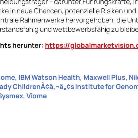
heidungsträger – darunter Führungskräfte, In
icke in neue Chancen, potenzielle Risiken und
ntrale Rahmenwerke hervorgehoben, die Unte
standsfähig und wettbewerbsfähig zu bleibe
chts herunter:
https://globalmarketvisio
enome, IBM Watson Health, Maxwell Plus, 
ady ChildrenÃ¢â‚¬â„¢s Institute for Geno
 Sysmex, Viome