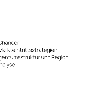
 Chancen
arkteintrittsstrategien
igentumsstruktur und Region
nalyse