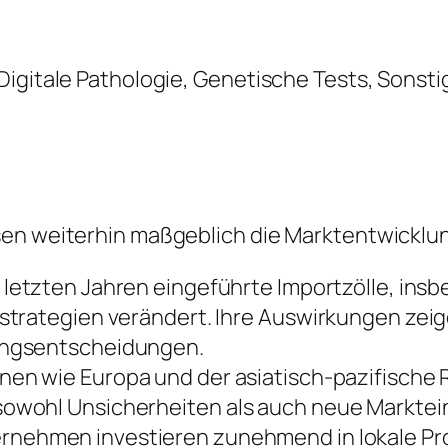
Digitale Pathologie, Genetische Tests, Sonsti
sen weiterhin maßgeblich die Marktentwicklu
 letzten Jahren eingeführte Importzölle, ins
trategien verändert. Ihre Auswirkungen zeige
ungsentscheidungen.
nen wie Europa und der asiatisch-pazifische
owohl Unsicherheiten als auch neue Marktein
rnehmen investieren zunehmend in lokale Prod