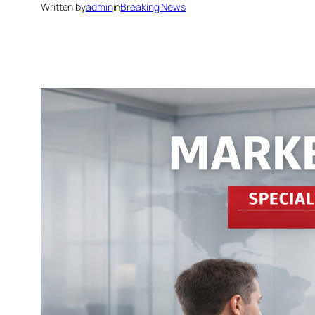
Written by
admin
in
Breaking News