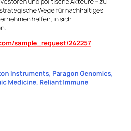
vestoren und politische Akteure – zu
 strategische Wege für nachhaltiges
rnehmen helfen, in sich
n.
n.com/sample_request/242257
Nikon Instruments, Paragon Genomics,
mic Medicine, Reliant Immune