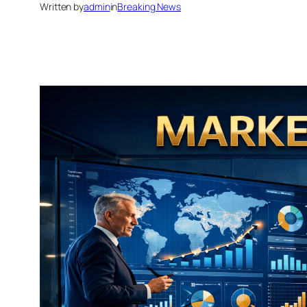
Written by
admin
in
Breaking News