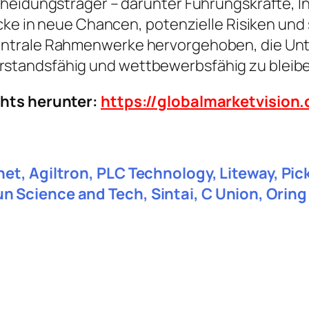
heidungsträger – darunter Führungskräfte, In
icke in neue Chancen, potenzielle Risiken und
ntrale Rahmenwerke hervorgehoben, die Unte
standsfähig und wettbewerbsfähig zu bleibe
chts herunter:
https://globalmarketvisio
net, Agiltron, PLC Technology, Liteway, P
 Science and Tech, Sintai, C Union, Oring