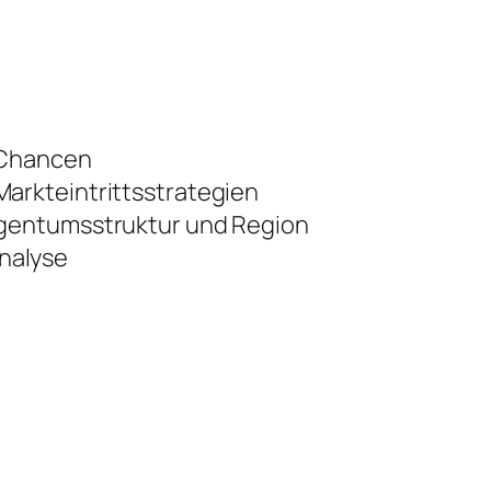
 Chancen
arkteintrittsstrategien
igentumsstruktur und Region
nalyse