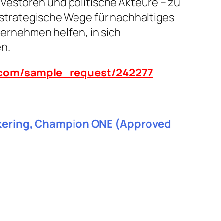
vestoren und politische Akteure – zu
 strategische Wege für nachhaltiges
rnehmen helfen, in sich
n.
n.com/sample_request/242277
ickering, Champion ONE (Approved