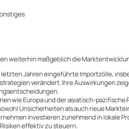
onstiges
sen weiterhin maßgeblich die Marktentwicklu
 letzten Jahren eingeführte Importzölle, ins
trategien verändert. Ihre Auswirkungen zeige
ungsentscheidungen.
nen wie Europa und der asiatisch-pazifische
owohl Unsicherheiten als auch neue Marktein
rnehmen investieren zunehmend in lokale Prod
isiken effektiv zu steuern.