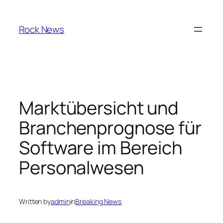
Skip
to
Rock News
content
Marktübersicht und
Branchenprognose für
Software im Bereich
Personalwesen
Written by
admin
in
Breaking News