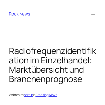
Skip
to
Rock News
content
Radiofrequenzidentifik
ation im Einzelhandel:
Marktübersicht und
Branchenprognose
Written by
admin
in
Breaking News