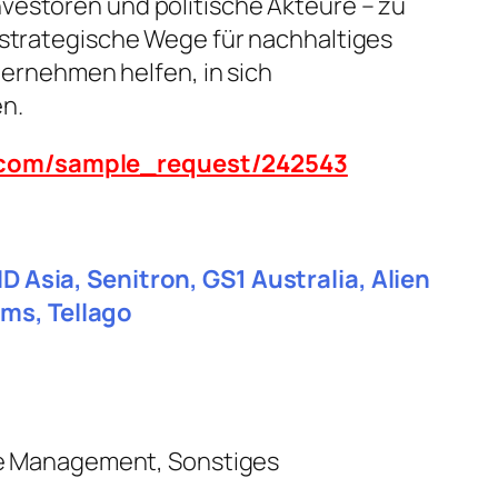
vestoren und politische Akteure – zu
 strategische Wege für nachhaltiges
rnehmen helfen, in sich
n.
n.com/sample_request/242543
D Asia, Senitron, GS1 Australia, Alien
ms, Tellago
e Management, Sonstiges