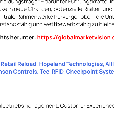
heidungsträger – darunter Führungskräfte, In
icke in neue Chancen, potenzielle Risiken und
ntrale Rahmenwerke hervorgehoben, die Unte
standsfähig und wettbewerbsfähig zu bleibe
chts herunter:
https://globalmarketvisio
 Retail Reload, Hopeland Technologies, All I
hnson Controls, Tec-RFID, Checkpoint Syste
albetriebsmanagement, Customer Experienc