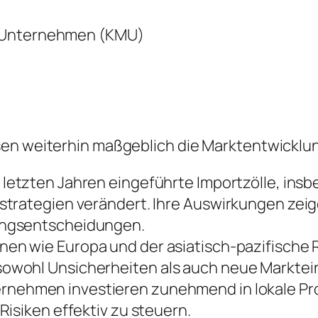
e Unternehmen (KMU)
sen weiterhin maßgeblich die Marktentwicklu
 letzten Jahren eingeführte Importzölle, ins
trategien verändert. Ihre Auswirkungen zeige
ungsentscheidungen.
nen wie Europa und der asiatisch-pazifische
owohl Unsicherheiten als auch neue Marktein
rnehmen investieren zunehmend in lokale Prod
isiken effektiv zu steuern.