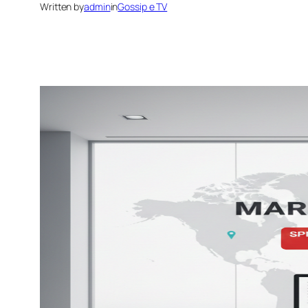
Written by
admin
in
Gossip e TV