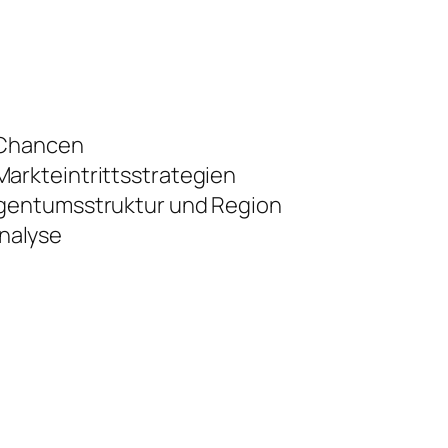
 Chancen
arkteintrittsstrategien
igentumsstruktur und Region
nalyse