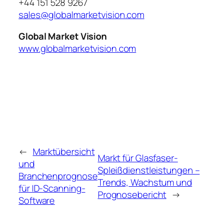
+44 151 528 9267
sales@globalmarketvision.com
Global Market Vision
www.globalmarketvision.com
←
Marktübersicht
Markt für Glasfaser-
und
Spleißdienstleistungen –
Branchenprognose
Trends, Wachstum und
für ID-Scanning-
Prognosebericht
→
Software