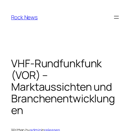
Skip
to
Rock News
content
VHF-Rundfunkfunk
(VOR) –
Marktaussichten und
Branchenentwicklung
en
Written by
admin
in
releases