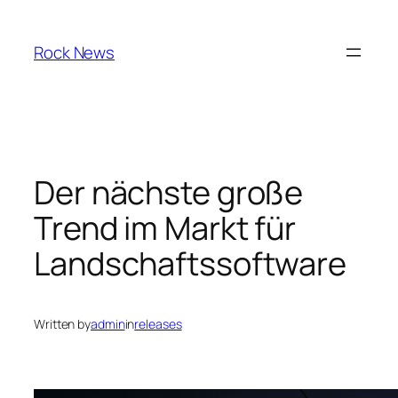
Skip
to
Rock News
content
Der nächste große
Trend im Markt für
Landschaftssoftware
Written by
admin
in
releases