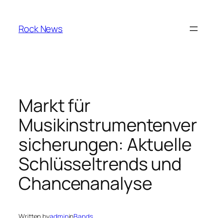
Skip
to
Rock News
content
Markt für
Musikinstrumentenver
sicherungen: Aktuelle
Schlüsseltrends und
Chancenanalyse
Written by
admin
in
Bands