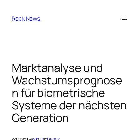
Skip
to
Rock News
content
Marktanalyse und
Wachstumsprognose
n für biometrische
Systeme der nächsten
Generation
Written by
admin
in
Bands