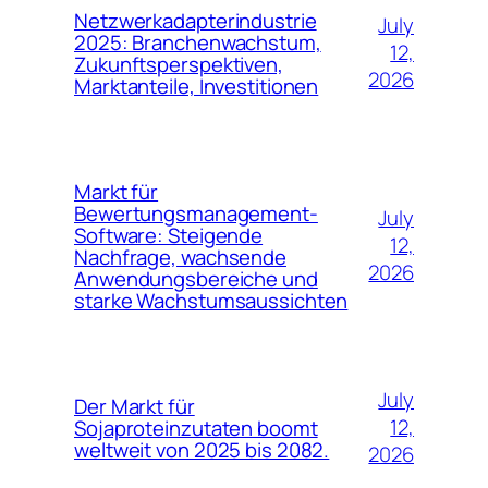
Netzwerkadapterindustrie
July
2025: Branchenwachstum,
12,
Zukunftsperspektiven,
2026
Marktanteile, Investitionen
Markt für
Bewertungsmanagement-
July
Software: Steigende
12,
Nachfrage, wachsende
2026
Anwendungsbereiche und
starke Wachstumsaussichten
July
Der Markt für
12,
Sojaproteinzutaten boomt
weltweit von 2025 bis 2082.
2026