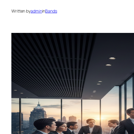
Written by
admin
in
Bands