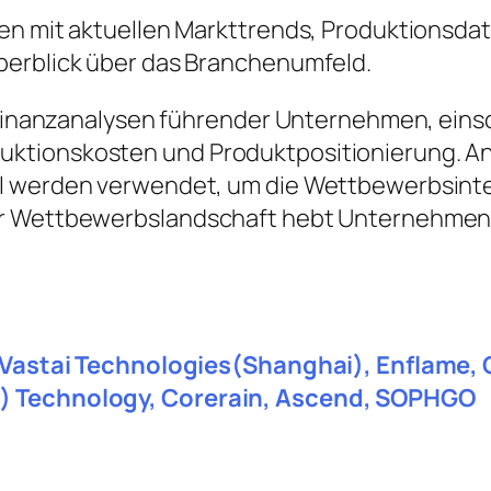
ten mit aktuellen Markttrends, Produktionsd
berblick über das Branchenumfeld.
e Finanzanalysen führender Unternehmen, eins
ktionskosten und Produktpositionierung. A
l werden verwendet, um die Wettbewerbsintens
ur Wettbewerbslandschaft hebt Unternehmenss
on, Vastai Technologies(Shanghai), Enflam
g) Technology, Corerain, Ascend, SOPHGO