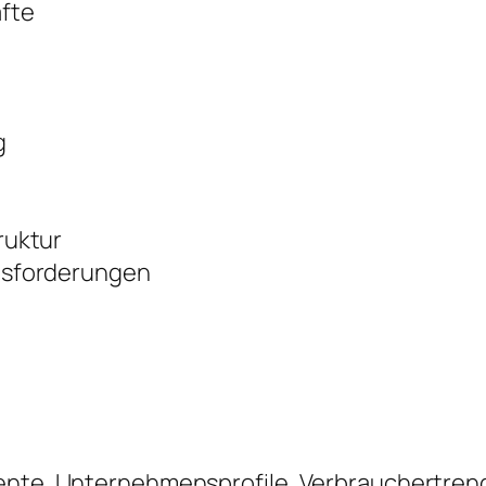
fte
g
ruktur
usforderungen
mente, Unternehmensprofile, Verbrauchertre