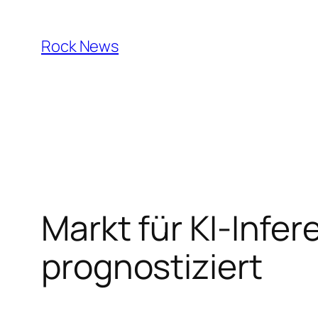
Skip
to
Rock News
content
Markt für KI-Infe
prognostiziert