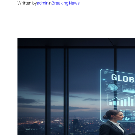
Written by
admin
in
Breaking News