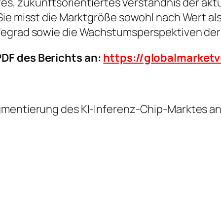
ares, zukunftsorientiertes Verständnis der akt
 Sie misst die Marktgröße sowohl nach Wert a
ifegrad sowie die Wachstumsperspektiven der
DF des Berichts an:
https://globalmarket
gmentierung des KI-Inferenz-Chip-Marktes a