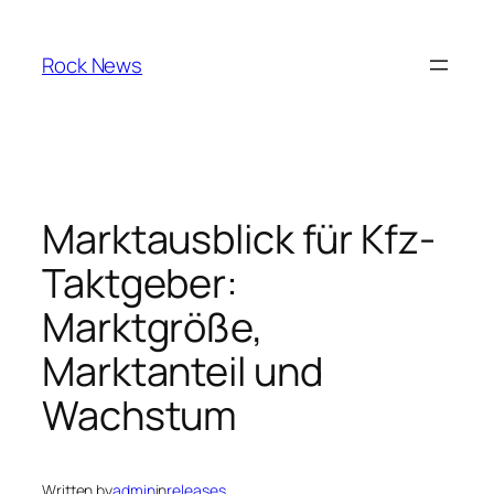
Skip
to
Rock News
content
Marktausblick für Kfz-
Taktgeber:
Marktgröße,
Marktanteil und
Wachstum
Written by
admin
in
releases