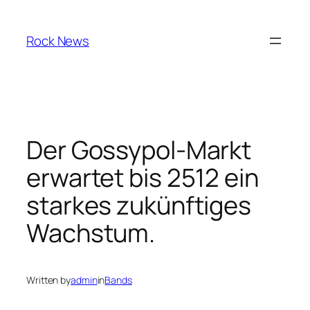
Skip
to
Rock News
content
Der Gossypol-Markt
erwartet bis 2512 ein
starkes zukünftiges
Wachstum.
Written by
admin
in
Bands