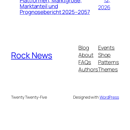
12,
Plattformen, Marktgröße,
Marktanteil und
2026
Prognosebericht 2025–2057
Blog
Events
Rock News
About
Shop
FAQs
Patterns
Authors
Themes
Twenty Twenty-Five
Designed with
WordPress