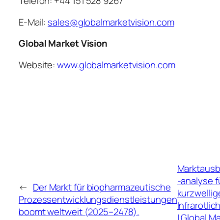
Telefon: +44 151 528 9267
E-Mail:
sales@globalmarketvision.com
Global Market Vision
Website:
www.globalmarketvision.com
Marktausb
-analyse f
←
Der Markt für biopharmazeutische
kurzwellig
Prozessentwicklungsdienstleistungen
Infrarotlic
boomt weltweit (2025–2478).
| Global M