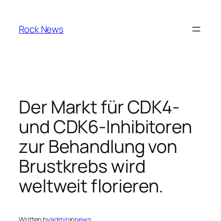
Skip
to
Rock News
content
Der Markt für CDK4-
und CDK6-Inhibitoren
zur Behandlung von
Brustkrebs wird
weltweit florieren.
Written by
admin
in
news