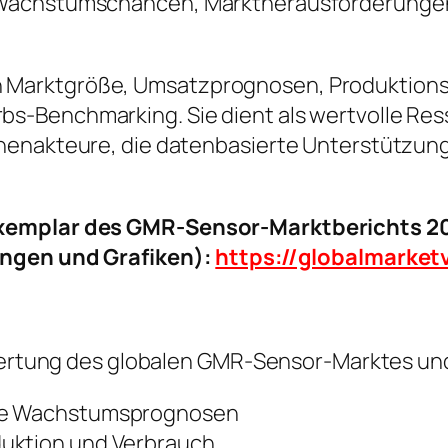
Wachstumschancen, Marktherausforderungen 
ke in Marktgröße, Umsatzprognosen, Produktion
-Benchmarking. Sie dient als wertvolle Resso
henakteure, die datenbasierte Unterstützung
exemplar des GMR-Sensor-Marktberichts 20
ungen und Grafiken):
https://globalmarke
Bewertung des globalen GMR-Sensor-Marktes un
ige Wachstumsprognosen
duktion und Verbrauch