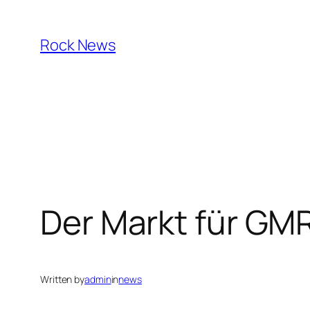
Skip
to
Rock News
content
Der Markt für GM
Written by
admin
in
news