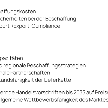
haffungskosten
icherheiten bei der Beschaffung
port-/Export-Compliance
apazitäten
nd regionale Beschaffungsstrategien
ale Partnerschaften
tandsfähigkeit der Lieferkette
dernde Handelsvorschriften bis 2033 auf Prei
allgemeine Wettbewerbsfähigkeit des Markte