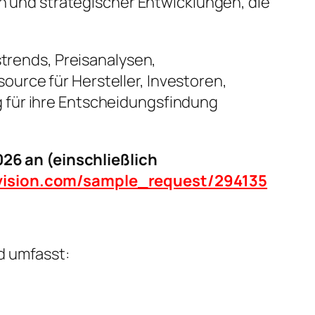
und strategischer Entwicklungen, die
strends, Preisanalysen,
urce für Hersteller, Investoren,
 für ihre Entscheidungsfindung
26 an (einschließlich
tvision.com/sample_request/294135
d umfasst: