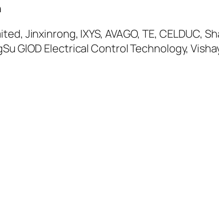
n
ted, Jinxinrong, IXYS, AVAGO, TE, CELDUC, S
gSu GlOD Electrical Control Technology, Visha