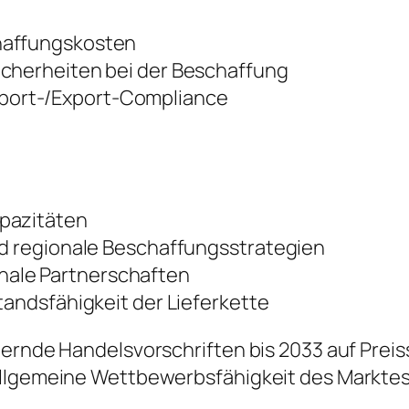
haffungskosten
icherheiten bei der Beschaffung
port-/Export-Compliance
apazitäten
nd regionale Beschaffungsstrategien
ale Partnerschaften
tandsfähigkeit der Lieferkette
dernde Handelsvorschriften bis 2033 auf Prei
allgemeine Wettbewerbsfähigkeit des Markte