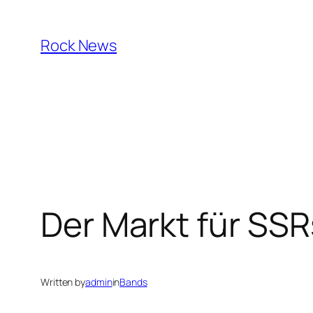
Skip
to
Rock News
content
Der Markt für SSR
Written by
admin
in
Bands