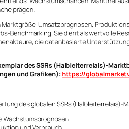
nchentrends, Wachstumschancen, Marktheraus
nche prägen.
ke in Marktgröße, Umsatzprognosen, Produktion
-Benchmarking. Sie dient als wertvolle Resso
henakteure, die datenbasierte Unterstützung
emplar des SSRs (Halbleiterrelais)-Marktb
ungen und Grafiken):
https://globalmarke
wertung des globalen SSRs (Halbleiterrelais)-
ige Wachstumsprognosen
duktion und Verbrauch