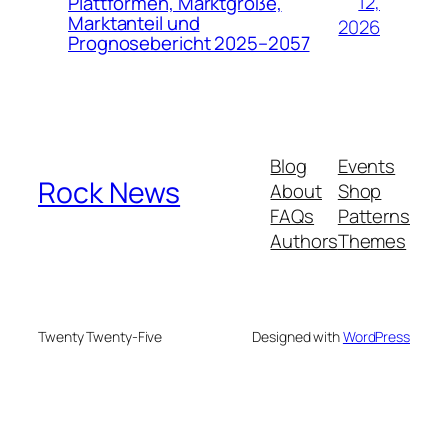
12,
Plattformen, Marktgröße,
Marktanteil und
2026
Prognosebericht 2025–2057
Blog
Events
Rock News
About
Shop
FAQs
Patterns
Authors
Themes
Twenty Twenty-Five
Designed with
WordPress