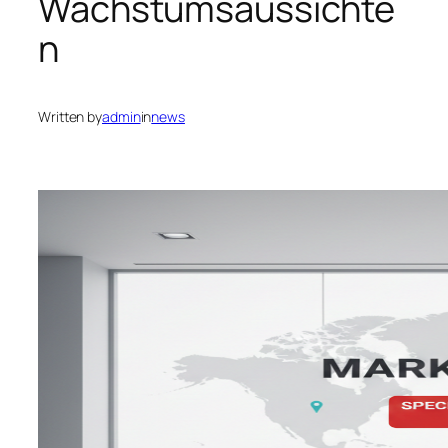
Wachstumsaussichte
n
Written by
admin
in
news