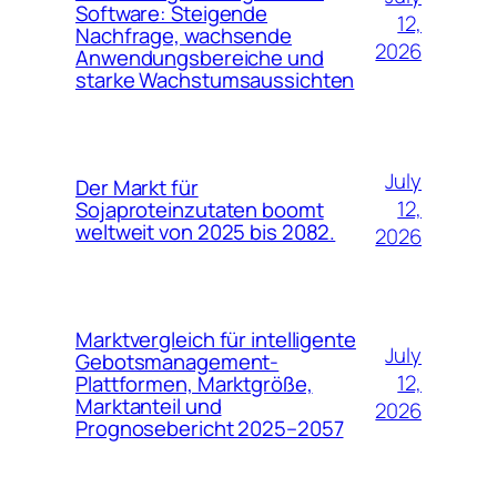
Software: Steigende
12,
Nachfrage, wachsende
2026
Anwendungsbereiche und
starke Wachstumsaussichten
July
Der Markt für
12,
Sojaproteinzutaten boomt
weltweit von 2025 bis 2082.
2026
Marktvergleich für intelligente
July
Gebotsmanagement-
12,
Plattformen, Marktgröße,
Marktanteil und
2026
Prognosebericht 2025–2057