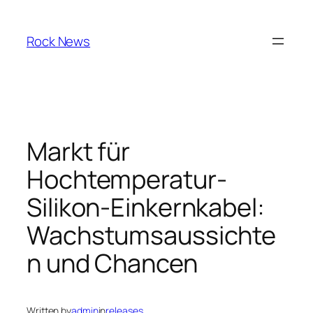
Skip
to
Rock News
content
Markt für
Hochtemperatur-
Silikon-Einkernkabel:
Wachstumsaussichte
n und Chancen
Written by
admin
in
releases