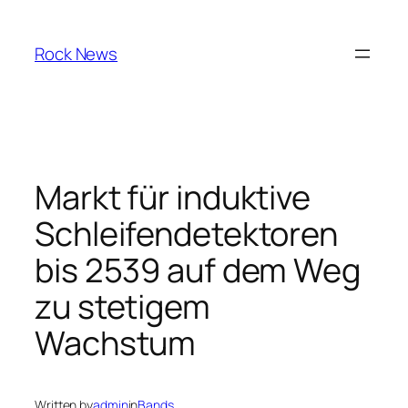
Skip
to
Rock News
content
Markt für induktive
Schleifendetektoren
bis 2539 auf dem Weg
zu stetigem
Wachstum
Written by
admin
in
Bands