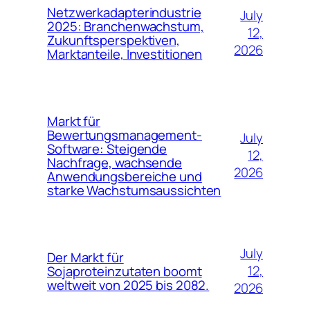
Netzwerkadapterindustrie
July
2025: Branchenwachstum,
12,
Zukunftsperspektiven,
2026
Marktanteile, Investitionen
Markt für
Bewertungsmanagement-
July
Software: Steigende
12,
Nachfrage, wachsende
2026
Anwendungsbereiche und
starke Wachstumsaussichten
July
Der Markt für
12,
Sojaproteinzutaten boomt
weltweit von 2025 bis 2082.
2026