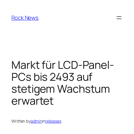
Skip
to
Rock News
content
Markt für LCD-Panel-
PCs bis 2493 auf
stetigem Wachstum
erwartet
Written by
admin
in
releases