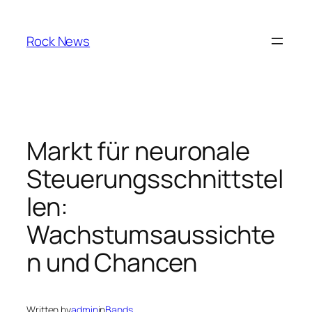
Skip
to
Rock News
content
Markt für neuronale
Steuerungsschnittstel
len:
Wachstumsaussichte
n und Chancen
Written by
admin
in
Bands