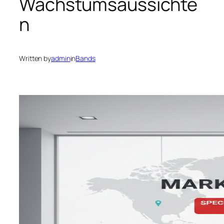
Wachstumsaussichte
n
Written by
admin
in
Bands