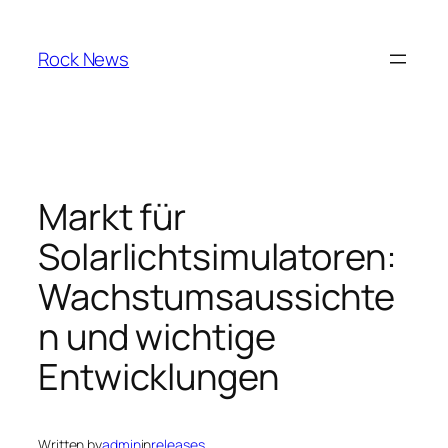
Skip
to
Rock News
content
Markt für
Solarlichtsimulatoren:
Wachstumsaussichte
n und wichtige
Entwicklungen
Written by
admin
in
releases