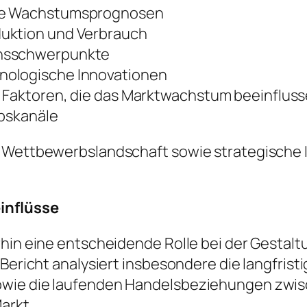
ige Wachstumsprognosen
duktion und Verbrauch
onsschwerpunkte
nologische Innovationen
e Faktoren, die das Marktwachstum beeinflus
ebskanäle
e Wettbewerbslandschaft sowie strategische I
einflüsse
rhin eine entscheidende Rolle bei der Gestalt
r Bericht analysiert insbesondere die langfri
owie die laufenden Handelsbeziehungen zwis
arkt.