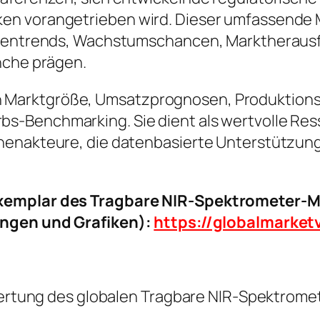
en vorangetrieben wird. Dieser umfassende M
nchentrends, Wachstumschancen, Marktheraus
nche prägen.
ke in Marktgröße, Umsatzprognosen, Produktion
-Benchmarking. Sie dient als wertvolle Resso
henakteure, die datenbasierte Unterstützung
xemplar des Tragbare NIR-Spektrometer-Ma
ungen und Grafiken):
https://globalmarke
ewertung des globalen Tragbare NIR-Spektrom