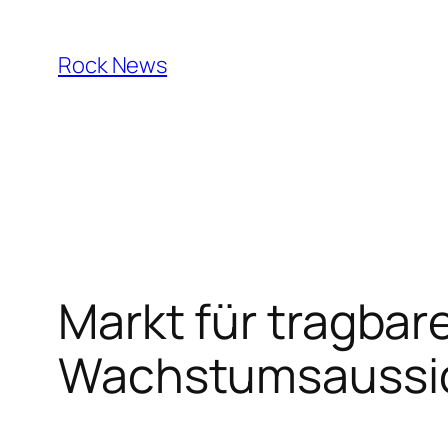
Skip
to
Rock News
content
Markt für tragbar
Wachstumsaussic