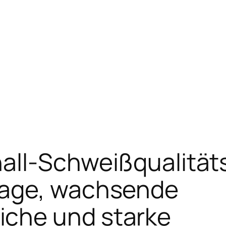
hall-Schweißqualität
rage, wachsende
che und starke