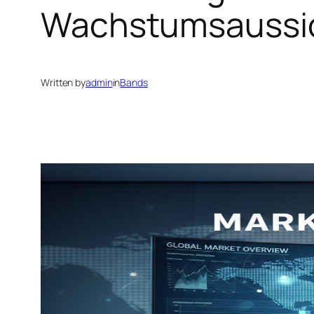
Wachstumsaussi
Written by
admin
in
Bands