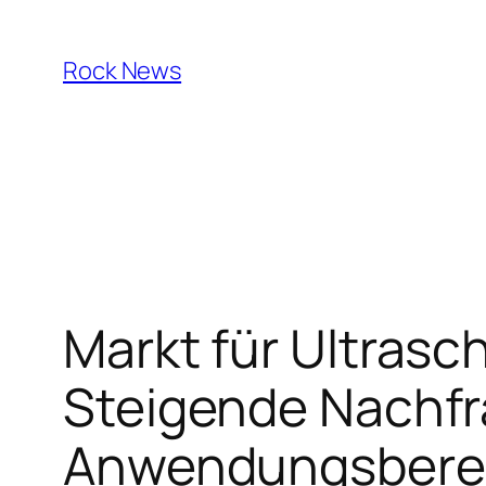
Skip
to
Rock News
content
Markt für Ultrasc
Steigende Nachf
Anwendungsberei