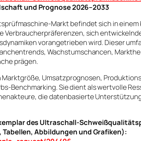
dschaft und Prognose 2026–2033
ätsprüfmaschine-Markt befindet sich in eine
rte Verbraucherpräferenzen, sich entwickel
lsdynamiken vorangetrieben wird. Dieser umf
r Branchentrends, Wachstumschancen, Markth
nche prägen.
ke in Marktgröße, Umsatzprognosen, Produktion
-Benchmarking. Sie dient als wertvolle Resso
henakteure, die datenbasierte Unterstützung
exemplar des Ultraschall-Schweißqualität
s, Tabellen, Abbildungen und Grafiken):