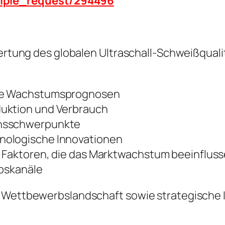
ample_request/294496
ewertung des globalen Ultraschall-Schweißqu
ige Wachstumsprognosen
duktion und Verbrauch
onsschwerpunkte
nologische Innovationen
e Faktoren, die das Marktwachstum beeinflus
ebskanäle
e Wettbewerbslandschaft sowie strategische I