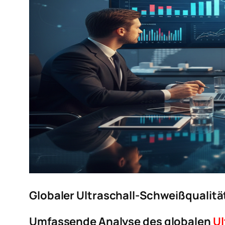
Globaler Ultraschall-Schweißqualit
Umfassende Analyse des globalen
Ul