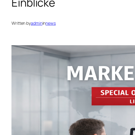
Einblicke
Written by
admin
in
news