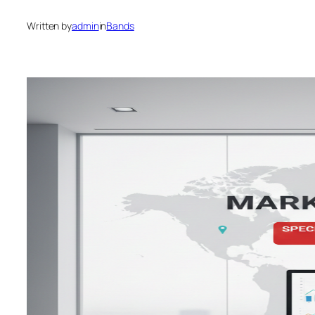
Written by
admin
in
Bands