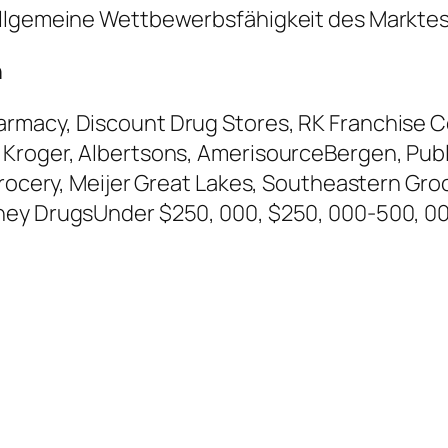
allgemeine Wettbewerbsfähigkeit des Markte
n
rmacy, Discount Drug Stores, RK Franchise Co
 Kroger, Albertsons, AmerisourceBergen, Pub
Grocery, Meijer Great Lakes, Southeastern Gro
ney DrugsUnder $250, 000, $250, 000-500, 0