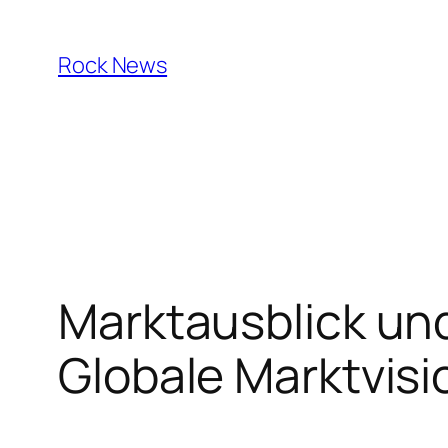
Skip
to
Rock News
content
Marktausblick und
Globale Marktvisi