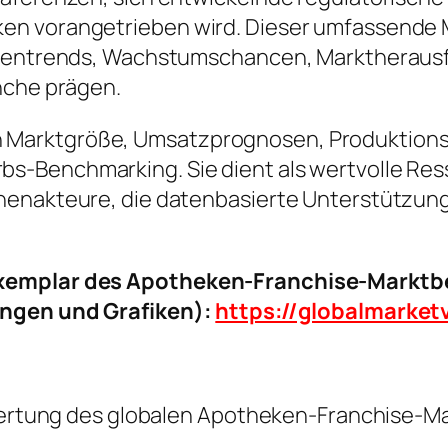
en vorangetrieben wird. Dieser umfassende M
nchentrends, Wachstumschancen, Marktheraus
nche prägen.
ke in Marktgröße, Umsatzprognosen, Produktion
-Benchmarking. Sie dient als wertvolle Resso
henakteure, die datenbasierte Unterstützung
exemplar des Apotheken-Franchise-Marktber
ungen und Grafiken):
https://globalmarke
Bewertung des globalen Apotheken-Franchise-M