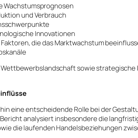
ige Wachstumsprognosen
duktion und Verbrauch
onsschwerpunkte
nologische Innovationen
e Faktoren, die das Marktwachstum beeinflus
ebskanäle
e Wettbewerbslandschaft sowie strategische I
einflüsse
rhin eine entscheidende Rolle bei der Gestalt
r Bericht analysiert insbesondere die langfri
owie die laufenden Handelsbeziehungen zwis