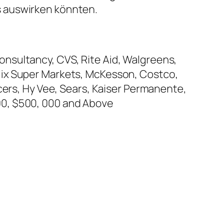
s auswirken könnten.
nsultancy, CVS, Rite Aid, Walgreens,
lix Super Markets, McKesson, Costco,
cers, Hy Vee, Sears, Kaiser Permanente,
00, $500, 000 and Above