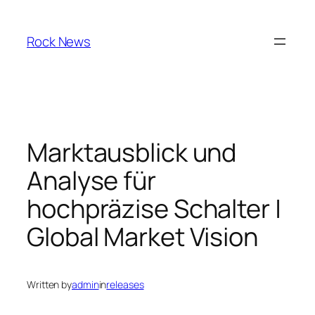
Skip
to
Rock News
content
Marktausblick und
Analyse für
hochpräzise Schalter |
Global Market Vision
Written by
admin
in
releases