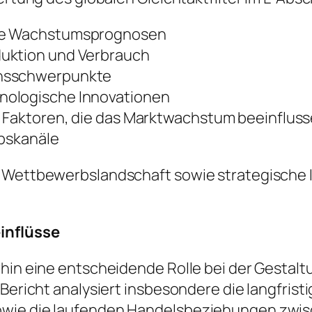
ige Wachstumsprognosen
duktion und Verbrauch
onsschwerpunkte
nologische Innovationen
e Faktoren, die das Marktwachstum beeinflus
ebskanäle
e Wettbewerbslandschaft sowie strategische I
einflüsse
rhin eine entscheidende Rolle bei der Gestalt
r Bericht analysiert insbesondere die langfri
owie die laufenden Handelsbeziehungen zwis