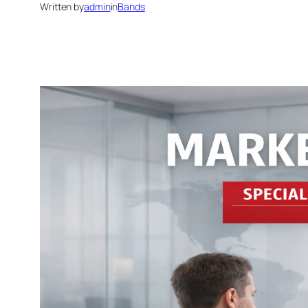
Written by
admin
in
Bands