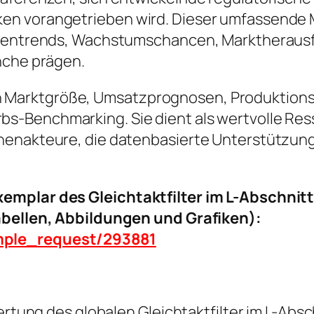
en vorangetrieben wird. Dieser umfassende M
nchentrends, Wachstumschancen, Marktheraus
nche prägen.
ke in Marktgröße, Umsatzprognosen, Produktion
-Benchmarking. Sie dient als wertvolle Resso
henakteure, die datenbasierte Unterstützung
xemplar des Gleichtaktfilter im L-Abschnit
Tabellen, Abbildungen und Grafiken):
mple_request/293881
wertung des globalen Gleichtaktfilter im L-Ab