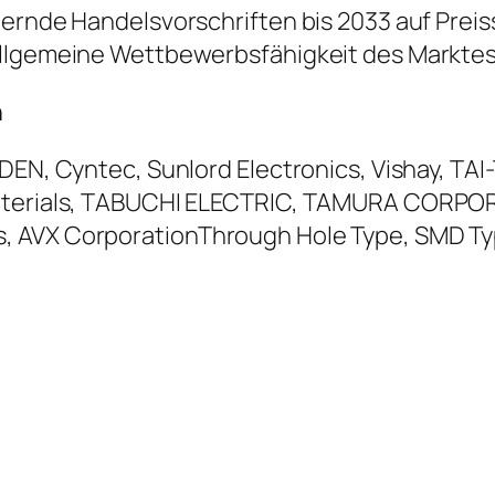
dernde Handelsvorschriften bis 2033 auf Prei
allgemeine Wettbewerbsfähigkeit des Markte
n
UDEN, Cyntec, Sunlord Electronics, Vishay, TA
aterials, TABUCHI ELECTRIC, TAMURA CORPORAT
, AVX CorporationThrough Hole Type, SMD T