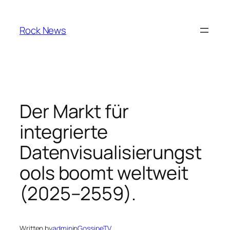
Skip
to
Rock News
content
Der Markt für
integrierte
Datenvisualisierungst
ools boomt weltweit
(2025–2559).
Written by
admin
in
GossipeTV