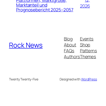
12,
Plattformen, Marktgröße,
Marktanteil und
2026
Prognosebericht 2025–2057
Blog
Events
Rock News
About
Shop
FAQs
Patterns
Authors
Themes
Twenty Twenty-Five
Designed with
WordPress