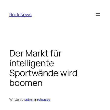
Skip
to
Rock News
content
Der Markt für
intelligente
Sportwände wird
boomen
Written by
admin
in
releases