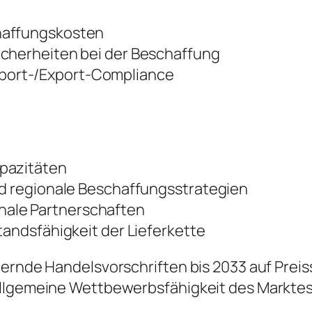
haffungskosten
icherheiten bei der Beschaffung
port-/Export-Compliance
apazitäten
nd regionale Beschaffungsstrategien
ale Partnerschaften
tandsfähigkeit der Lieferkette
dernde Handelsvorschriften bis 2033 auf Prei
allgemeine Wettbewerbsfähigkeit des Markte