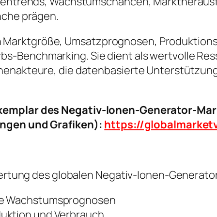
nchentrends, Wachstumschancen, Marktheraus
nche prägen.
ke in Marktgröße, Umsatzprognosen, Produktion
-Benchmarking. Sie dient als wertvolle Resso
henakteure, die datenbasierte Unterstützung
xemplar des Negativ-Ionen-Generator-Mark
ungen und Grafiken):
https://globalmarke
ewertung des globalen Negativ-Ionen-Generat
ige Wachstumsprognosen
duktion und Verbrauch