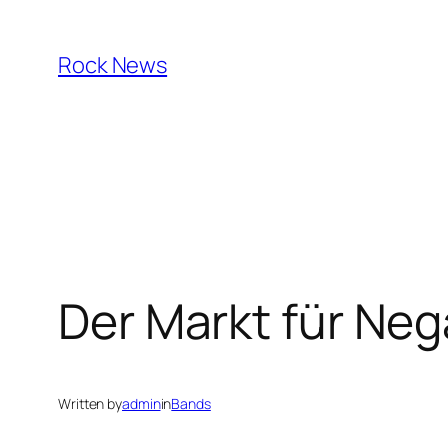
Skip
to
Rock News
content
Der Markt für Ne
Written by
admin
in
Bands