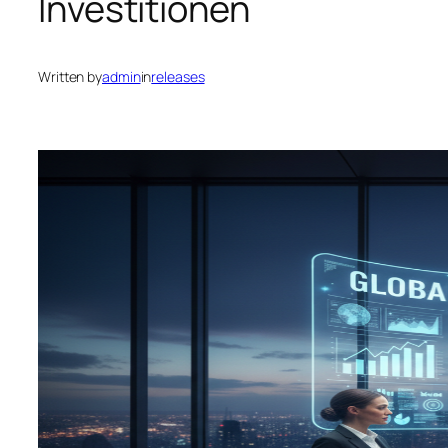
Investitionen
Written by
admin
in
releases