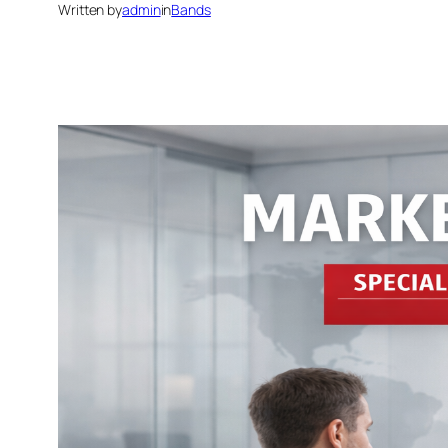
Written by
admin
in
Bands