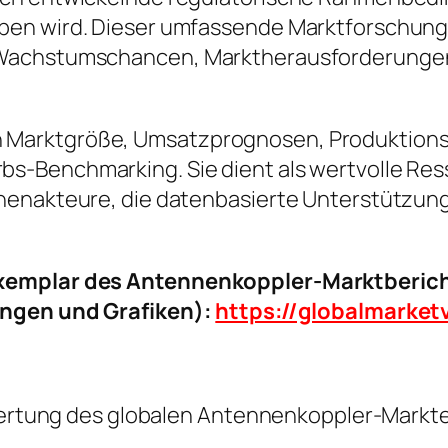
en wird. Dieser umfassende Marktforschungsbe
Wachstumschancen, Marktherausforderungen 
ke in Marktgröße, Umsatzprognosen, Produktion
-Benchmarking. Sie dient als wertvolle Resso
henakteure, die datenbasierte Unterstützung
xemplar des Antennenkoppler-Marktbericht
ungen und Grafiken):
https://globalmarke
Bewertung des globalen Antennenkoppler-Markt