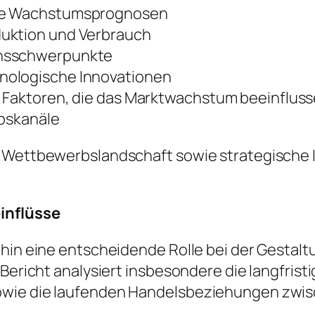
ige Wachstumsprognosen
duktion und Verbrauch
onsschwerpunkte
nologische Innovationen
e Faktoren, die das Marktwachstum beeinflus
ebskanäle
e Wettbewerbslandschaft sowie strategische I
einflüsse
rhin eine entscheidende Rolle bei der Gestalt
r Bericht analysiert insbesondere die langfri
owie die laufenden Handelsbeziehungen zwis