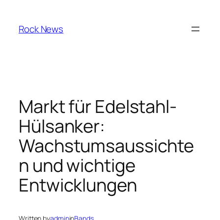
Skip
to
Rock News
content
Markt für Edelstahl-
Hülsanker:
Wachstumsaussichte
n und wichtige
Entwicklungen
Written by
admin
in
Bands