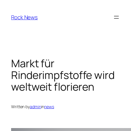
Skip
to
Rock News
content
Markt für
Rinderimpfstoffe wird
weltweit florieren
Written by
admin
in
news